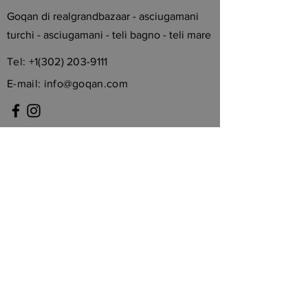
Goqan di realgrandbazaar - asciugamani
turchi - asciugamani - teli bagno - teli mare
Tel:
+1(302) 203-9111
E-mail:
info@goqan.com
Politica di spedizione
Politica di ritorno
politica sulla riservatezza
Termini di servizio
Avviso legale
Iscriviti per ricevere la mia newsletter
Giuntura