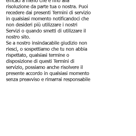
efficaci a meno che e fino alla
risoluzione da parte tua o nostra. Puoi
recedere dai presenti Termini di servizio
in qualsiasi momento notificandoci che
non desideri più utilizzare i nostri
Servizi o quando smetti di utilizzare il
nostro sito.
Se a nostro insindacabile giudizio non
riesci, o sospettiamo che tu non abbia
rispettato, qualsiasi termine o
disposizione di questi Termini di
servizio, possiamo anche risolvere il
presente accordo in qualsiasi momento
senza preavviso e rimarrai responsabile
per tutti gli importi dovuti fino alla data
di cessazione inclusa; e/o di
conseguenza potrebbe negarti l'accesso
ai nostri Servizi (o parte di essi).
INTERO ACCORDO
Il mancato esercizio o applicazione da
parte nostra di qualsiasi diritto o