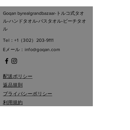
Goqan byrealgrandbazaar-トルコ式タオ
ル-ハンドタオル-バスタオル-ビーチタオ
ル
Tel：+1（302）203-9111
Eメール：
info@goqan.com
配送ポリシー
返品規則
プライバシーポリシー
利用規約
法的通知
Get MyNewsletterを購読する