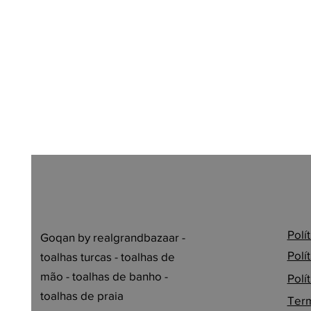
Polí
Goqan by realgrandbazaar -
Polí
toalhas turcas - toalhas de
mão - toalhas de banho -
Polí
toalhas de praia
Term