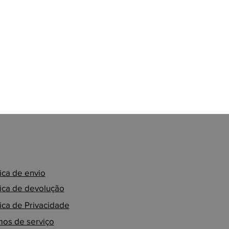
tica de envio
tica de devolução
tica de Privacidade
os de serviço